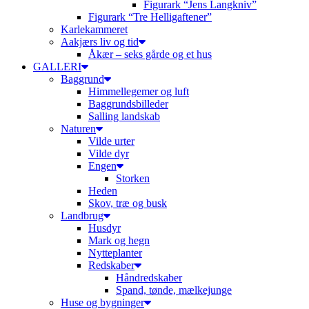
Figurark “Jens Langkniv”
Figurark “Tre Helligaftener”
Karlekammeret
Aakjærs liv og tid
Åkær – seks gårde og et hus
GALLERI
Baggrund
Himmellegemer og luft
Baggrundsbilleder
Salling landskab
Naturen
Vilde urter
Vilde dyr
Engen
Storken
Heden
Skov, træ og busk
Landbrug
Husdyr
Mark og hegn
Nytteplanter
Redskaber
Håndredskaber
Spand, tønde, mælkejunge
Huse og bygninger