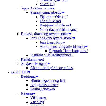
Viser [15]
Jeppe Aakjærs sange
Sange i emnearbejdet
Figurark “Ole sad”
Får til Ole sad
Baggrund til Ole sad
Nu er dagen fuld af sang
Fantasy, drama og røverhistorier
Jens Langkniv røverhistorier
Jens Laangknyw
Andre Jens Langkniv-historier
Figurark “Jens Langkniv”
Figurark “Tre Helligaftener”
Karlekammeret
Aakjærs liv og tid
Åkær – seks gårde og et hus
GALLERI
Baggrund
Himmellegemer og luft
Baggrundsbilleder
Salling landskab
Naturen
Vilde urter
Vilde dyr