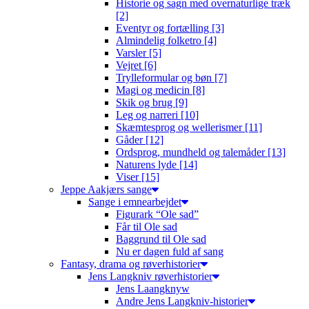
Historie og sagn med overnaturlige træk
[2]
Eventyr og fortælling [3]
Almindelig folketro [4]
Varsler [5]
Vejret [6]
Trylleformular og bøn [7]
Magi og medicin [8]
Skik og brug [9]
Leg og narreri [10]
Skæmtesprog og wellerismer [11]
Gåder [12]
Ordsprog, mundheld og talemåder [13]
Naturens lyde [14]
Viser [15]
Jeppe Aakjærs sange
Sange i emnearbejdet
Figurark “Ole sad”
Får til Ole sad
Baggrund til Ole sad
Nu er dagen fuld af sang
Fantasy, drama og røverhistorier
Jens Langkniv røverhistorier
Jens Laangknyw
Andre Jens Langkniv-historier