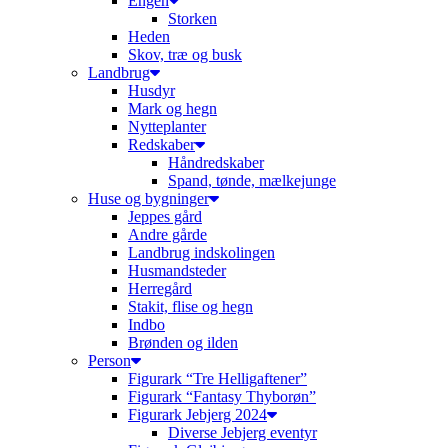
Engen
Storken
Heden
Skov, træ og busk
Landbrug
Husdyr
Mark og hegn
Nytteplanter
Redskaber
Håndredskaber
Spand, tønde, mælkejunge
Huse og bygninger
Jeppes gård
Andre gårde
Landbrug indskolingen
Husmandsteder
Herregård
Stakit, flise og hegn
Indbo
Brønden og ilden
Person
Figurark “Tre Helligaftener”
Figurark “Fantasy Thyborøn”
Figurark Jebjerg 2024
Diverse Jebjerg eventyr