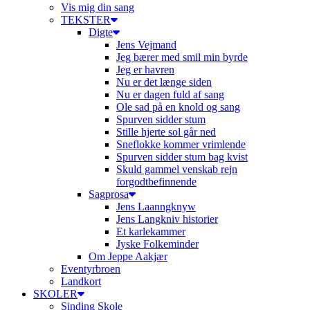
Vis mig din sang
TEKSTER
Digte
Jens Vejmand
Jeg bærer med smil min byrde
Jeg er havren
Nu er det længe siden
Nu er dagen fuld af sang
Ole sad på en knold og sang
Spurven sidder stum
Stille hjerte sol går ned
Sneflokke kommer vrimlende
Spurven sidder stum bag kvist
Skuld gammel venskab rejn
forgodtbefinnende
Sagprosa
Jens Laanngknyw
Jens Langkniv historier
Et karlekammer
Jyske Folkeminder
Om Jeppe Aakjær
Eventyrbroen
Landkort
SKOLER
Sinding Skole