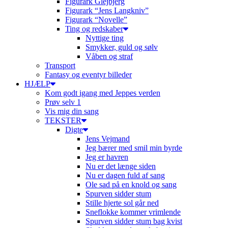
Figurark Glejbjerg
Figurark “Jens Langkniv”
Figurark “Novelle”
Ting og redskaber
Nyttige ting
Smykker, guld og sølv
Våben og straf
Transport
Fantasy og eventyr billeder
HJÆLP
Kom godt igang med Jeppes verden
Prøv selv 1
Vis mig din sang
TEKSTER
Digte
Jens Vejmand
Jeg bærer med smil min byrde
Jeg er havren
Nu er det længe siden
Nu er dagen fuld af sang
Ole sad på en knold og sang
Spurven sidder stum
Stille hjerte sol går ned
Sneflokke kommer vrimlende
Spurven sidder stum bag kvist