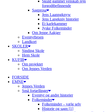
Skuld gammel venskab rejn
forgodtbefinnende
Sagprosa
Jens Laanngknyw
Jens Langkniv historier
Et karlekammer
Jyske Folkeminder
Om Jeppe Aakjær
Eventyrbroen
Landkort
SKOLER
Sinding Skole
Hem Skole
KUFIB
Om projektet
Om Jeppes Verden
FORSIDE
EMNE
Jeppes Verden
Små fortællinger
Eventyr og andre historier
Folkeminder
Folkeminder – vælg selv
Historie og sagn [1]