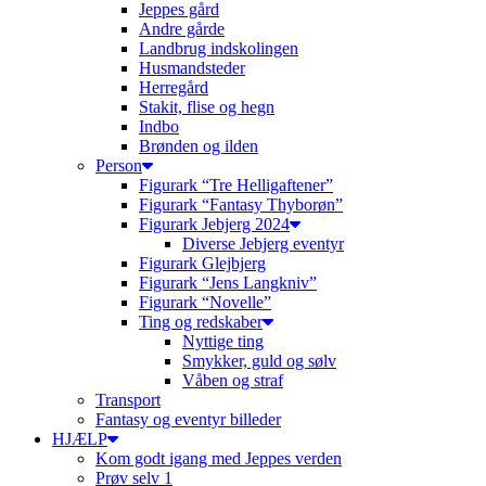
Jeppes gård
Andre gårde
Landbrug indskolingen
Husmandsteder
Herregård
Stakit, flise og hegn
Indbo
Brønden og ilden
Person
Figurark “Tre Helligaftener”
Figurark “Fantasy Thyborøn”
Figurark Jebjerg 2024
Diverse Jebjerg eventyr
Figurark Glejbjerg
Figurark “Jens Langkniv”
Figurark “Novelle”
Ting og redskaber
Nyttige ting
Smykker, guld og sølv
Våben og straf
Transport
Fantasy og eventyr billeder
HJÆLP
Kom godt igang med Jeppes verden
Prøv selv 1