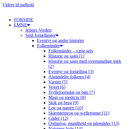
Videre til indhold
FORSIDE
EMNE
Jeppes Verden
Små fortællinger
Eventyr og andre historier
Folkeminder
Folkeminder – vælg selv
Historie og sagn [1]
Historie og sagn med overnaturlige træk
[2]
Eventyr og fortælling [3]
Almindelig folketro [4]
Varsler [5]
Vejret [6]
Trylleformular og bøn [7]
Magi og medicin [8]
Skik og brug [9]
Leg og narreri [10]
Skæmtesprog og wellerismer [11]
Gåder [12]
Ordsprog, mundheld og talemåder [13]
Naturens lyde [14]