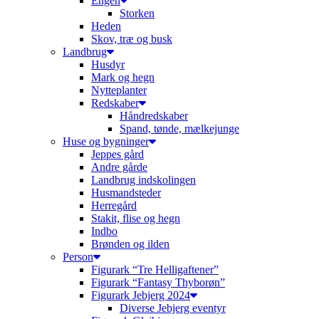
Engen
Storken
Heden
Skov, træ og busk
Landbrug
Husdyr
Mark og hegn
Nytteplanter
Redskaber
Håndredskaber
Spand, tønde, mælkejunge
Huse og bygninger
Jeppes gård
Andre gårde
Landbrug indskolingen
Husmandsteder
Herregård
Stakit, flise og hegn
Indbo
Brønden og ilden
Person
Figurark “Tre Helligaftener”
Figurark “Fantasy Thyborøn”
Figurark Jebjerg 2024
Diverse Jebjerg eventyr