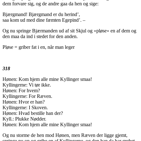
dem forvare sig, og de andre gaa da hen og sige:
Bjærgmand! Bjærgmand er du herind’,
saa kom ud med dine fæmten Egepind’. –
Og nu springe Bjærmanden ud af sit Skjul og »pløse« en af dem og
den maa da ind i stedet for den anden.
Pløse = griber fat i en, når man leger
318
Hønen: Kom hjem alle mine Kyllinger smaa!
Kyllingerne: Vi tør ikke.
Hønen: For hvem?
Kyllingerne: For Ræven.
Hønen: Hvor er han?
Kyllingerne: I Skoven.
Hønen: Hvad bestille han der?
Kyll.: Plukke Nødder.
Hønen: Kom hjem alle mine Kyllinger smaa!
Og nu storme de hen mod Hønen, men Ræven der ligge gjemt,
springe nu op og gribe en af Kyllingerne, og den han da har grebet,