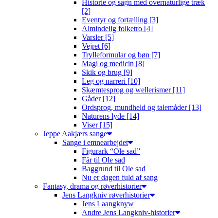
Historie og sagn med overnaturlige træk
[2]
Eventyr og fortælling [3]
Almindelig folketro [4]
Varsler [5]
Vejret [6]
Trylleformular og bøn [7]
Magi og medicin [8]
Skik og brug [9]
Leg og narreri [10]
Skæmtesprog og wellerismer [11]
Gåder [12]
Ordsprog, mundheld og talemåder [13]
Naturens lyde [14]
Viser [15]
Jeppe Aakjærs sange
Sange i emnearbejdet
Figurark “Ole sad”
Får til Ole sad
Baggrund til Ole sad
Nu er dagen fuld af sang
Fantasy, drama og røverhistorier
Jens Langkniv røverhistorier
Jens Laangknyw
Andre Jens Langkniv-historier