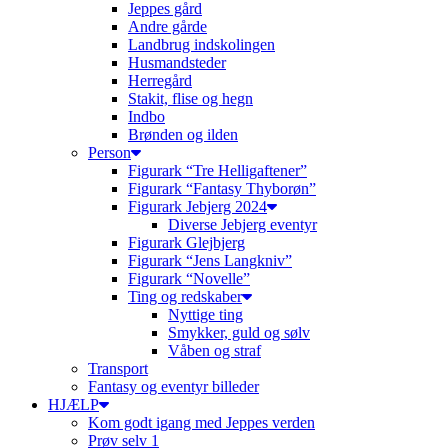
Jeppes gård
Andre gårde
Landbrug indskolingen
Husmandsteder
Herregård
Stakit, flise og hegn
Indbo
Brønden og ilden
Person
Figurark “Tre Helligaftener”
Figurark “Fantasy Thyborøn”
Figurark Jebjerg 2024
Diverse Jebjerg eventyr
Figurark Glejbjerg
Figurark “Jens Langkniv”
Figurark “Novelle”
Ting og redskaber
Nyttige ting
Smykker, guld og sølv
Våben og straf
Transport
Fantasy og eventyr billeder
HJÆLP
Kom godt igang med Jeppes verden
Prøv selv 1