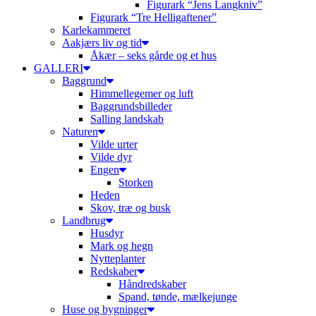
Figurark “Jens Langkniv”
Figurark “Tre Helligaftener”
Karlekammeret
Aakjærs liv og tid
Åkær – seks gårde og et hus
GALLERI
Baggrund
Himmellegemer og luft
Baggrundsbilleder
Salling landskab
Naturen
Vilde urter
Vilde dyr
Engen
Storken
Heden
Skov, træ og busk
Landbrug
Husdyr
Mark og hegn
Nytteplanter
Redskaber
Håndredskaber
Spand, tønde, mælkejunge
Huse og bygninger