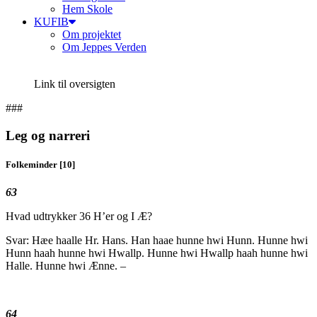
Hem Skole
KUFIB
Om projektet
Om Jeppes Verden
Link til oversigten
###
Leg og narreri
Folkeminder [10]
63
Hvad udtrykker 36 H’er og I Æ?
Svar: Hæe haalle Hr. Hans. Han haae hunne hwi Hunn. Hunne hwi
Hunn haah hunne hwi Hwallp. Hunne hwi Hwallp haah hunne hwi
Halle. Hunne hwi Ænne. –
64