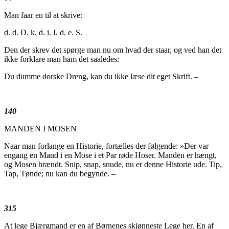
Man faar en til at skrive:
d. d. D. k. d. i. I. d. e. S.
Den der skrev det spørge man nu om hvad der staar, og ved han det
ikke forklare man ham det saaledes:
Du dumme dorske Dreng, kan du ikke læse dit eget Skrift. –
140
MANDEN I MOSEN
Naar man forlange en Historie, fortælles der følgende: »Der var
engang en Mand i en Mose i et Par røde Hoser. Manden er hængt,
og Mosen brændt. Snip, snap, snude, nu er denne Historie ude. Tip,
Tap, Tønde; nu kan du begynde. –
315
At lege Bjærgmand er en af Børnenes skjønneste Lege her. En af