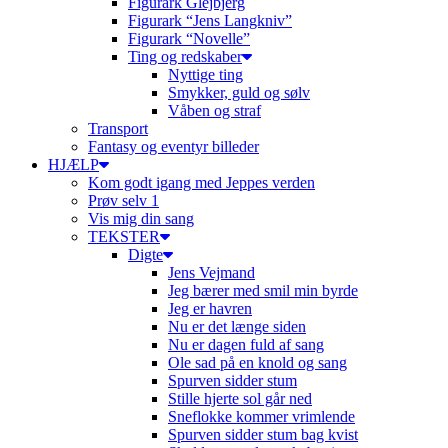
Figurark Glejbjerg
Figurark “Jens Langkniv”
Figurark “Novelle”
Ting og redskaber
Nyttige ting
Smykker, guld og sølv
Våben og straf
Transport
Fantasy og eventyr billeder
HJÆLP
Kom godt igang med Jeppes verden
Prøv selv 1
Vis mig din sang
TEKSTER
Digte
Jens Vejmand
Jeg bærer med smil min byrde
Jeg er havren
Nu er det længe siden
Nu er dagen fuld af sang
Ole sad på en knold og sang
Spurven sidder stum
Stille hjerte sol går ned
Sneflokke kommer vrimlende
Spurven sidder stum bag kvist