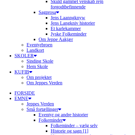
Skuld gammel venskab rejn
forgodtbefinnende
Sagprosa
Jens Laanngknyw
Jens Langkniv historier
Et karlekammer
Jyske Folkeminder
Om Jeppe Aakjær
Eventyrbroen
Landkort
SKOLER
Sinding Skole
Hem Skole
KUFIB
Om projektet
Om Jeppes Verden
FORSIDE
EMNE
Jeppes Verden
Små fortællinger
Eventyr og andre historier
Folkeminder
Folkeminder – vælg selv
Historie og sagn [1]