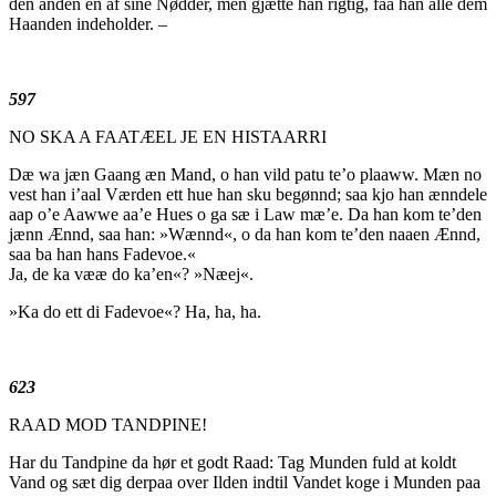
den anden en af sine Nødder, men gjætte han rigtig, faa han alle dem
Haanden indeholder. –
597
NO SKA A FAATÆEL JE EN HISTAARRI
Dæ wa jæn Gaang æn Mand, o han vild patu te’o plaaww. Mæn no
vest han i’aal Værden ett hue han sku begønnd; saa kjo han ænndele
aap o’e Aawwe aa’e Hues o ga sæ i Law mæ’e. Da han kom te’den
jænn Ænnd, saa han: »Wænnd«, o da han kom te’den naaen Ænnd,
saa ba han hans Fadevoe.«
Ja, de ka vææ do ka’en«? »Næej«.
»Ka do ett di Fadevoe«? Ha, ha, ha.
623
RAAD MOD TANDPINE!
Har du Tandpine da hør et godt Raad: Tag Munden fuld at koldt
Vand og sæt dig derpaa over Ilden indtil Vandet koge i Munden paa