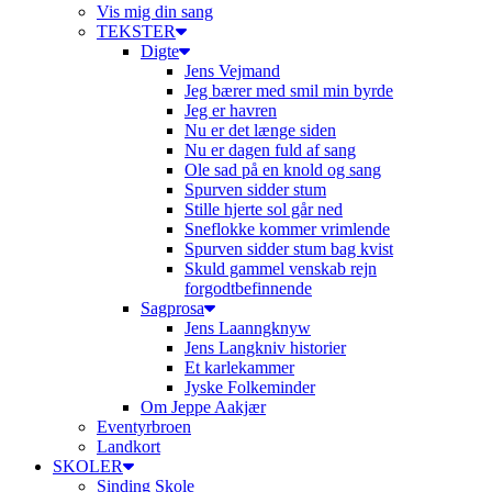
Vis mig din sang
TEKSTER
Digte
Jens Vejmand
Jeg bærer med smil min byrde
Jeg er havren
Nu er det længe siden
Nu er dagen fuld af sang
Ole sad på en knold og sang
Spurven sidder stum
Stille hjerte sol går ned
Sneflokke kommer vrimlende
Spurven sidder stum bag kvist
Skuld gammel venskab rejn
forgodtbefinnende
Sagprosa
Jens Laanngknyw
Jens Langkniv historier
Et karlekammer
Jyske Folkeminder
Om Jeppe Aakjær
Eventyrbroen
Landkort
SKOLER
Sinding Skole