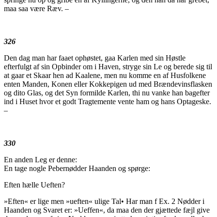
maa saa være Ræv. –
326
Den dag man har faaet ophøstet, gaa Karlen med sin Høstle
efterfulgt af sin Opbinder om i Haven, stryge sin Le og berede sig til
at gaar et Skaar hen ad Kaalene, men nu komme en af Husfolkene
enten Manden, Konen eller Kokkepigen ud med Brændevinsflasken
og dito Glas, og det Syn formilde Karlen, thi nu vanke han bagefter
ind i Huset hvor et godt Tragtemente vente ham og hans Optageske.
–
330
En anden Leg er denne:
En tage nogle Pebernødder Haanden og spørge:
Eften hælle Ueften?
»Eften« er lige men »ueften« ulige Tal• Har man f Ex. 2 Nødder i
Haanden og Svaret er: »Ueffen«, da maa den der gjættede fæjl give