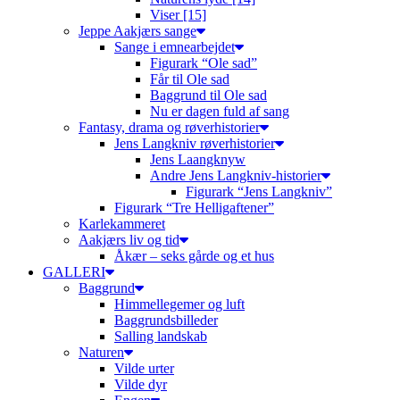
Viser [15]
Jeppe Aakjærs sange
Sange i emnearbejdet
Figurark “Ole sad”
Får til Ole sad
Baggrund til Ole sad
Nu er dagen fuld af sang
Fantasy, drama og røverhistorier
Jens Langkniv røverhistorier
Jens Laangknyw
Andre Jens Langkniv-historier
Figurark “Jens Langkniv”
Figurark “Tre Helligaftener”
Karlekammeret
Aakjærs liv og tid
Åkær – seks gårde og et hus
GALLERI
Baggrund
Himmellegemer og luft
Baggrundsbilleder
Salling landskab
Naturen
Vilde urter
Vilde dyr