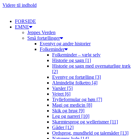
Videre til indhold
FORSIDE
EMNE
Jeppes Verden
Små fortællinger
Eventyr og andre historier
Folkeminder
Folkeminder – vælg selv
Historie og sagn [1]
Historie og sagn med overnaturlige træk
[2]
Eventyr og fortælling [3]
Almindelig folketro [4]
Varsler [5]
Vejret [6]
Trylleformular og bøn [7]
Magi og medicin [8]
Skik og brug [9]
Leg og narreri [10]
Skæmtesprog og wellerismer [11]
Gåder [12]
Ordsprog, mundheld og talemåder [13]
Naturens lyde [14]