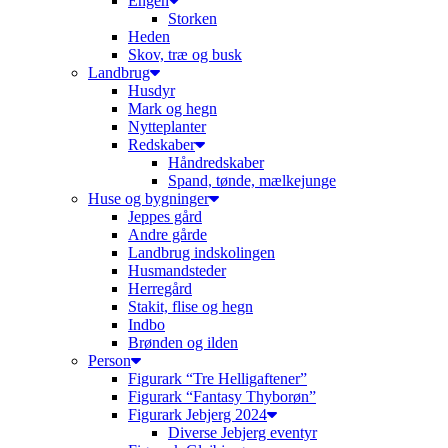
Engen
Storken
Heden
Skov, træ og busk
Landbrug
Husdyr
Mark og hegn
Nytteplanter
Redskaber
Håndredskaber
Spand, tønde, mælkejunge
Huse og bygninger
Jeppes gård
Andre gårde
Landbrug indskolingen
Husmandsteder
Herregård
Stakit, flise og hegn
Indbo
Brønden og ilden
Person
Figurark “Tre Helligaftener”
Figurark “Fantasy Thyborøn”
Figurark Jebjerg 2024
Diverse Jebjerg eventyr