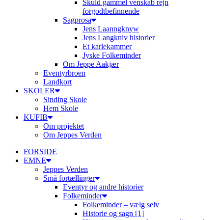
Skuld gammel venskab rejn
forgodtbefinnende
Sagprosa
Jens Laanngknyw
Jens Langkniv historier
Et karlekammer
Jyske Folkeminder
Om Jeppe Aakjær
Eventyrbroen
Landkort
SKOLER
Sinding Skole
Hem Skole
KUFIB
Om projektet
Om Jeppes Verden
FORSIDE
EMNE
Jeppes Verden
Små fortællinger
Eventyr og andre historier
Folkeminder
Folkeminder – vælg selv
Historie og sagn [1]