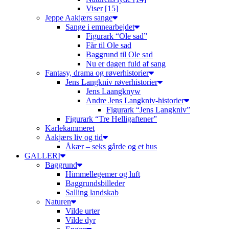
Viser [15]
Jeppe Aakjærs sange
Sange i emnearbejdet
Figurark “Ole sad”
Får til Ole sad
Baggrund til Ole sad
Nu er dagen fuld af sang
Fantasy, drama og røverhistorier
Jens Langkniv røverhistorier
Jens Laangknyw
Andre Jens Langkniv-historier
Figurark “Jens Langkniv”
Figurark “Tre Helligaftener”
Karlekammeret
Aakjærs liv og tid
Åkær – seks gårde og et hus
GALLERI
Baggrund
Himmellegemer og luft
Baggrundsbilleder
Salling landskab
Naturen
Vilde urter
Vilde dyr