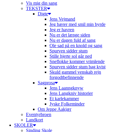
Vis mig din sang
TEKSTER
Digte
Jens Vejmand
Jeg bærer med smil min byrde
Jeg er havren
Nu er det længe siden
Nu er dagen fuld af sang
Ole sad på en knold og sang
Spurven sidder stum
Stille hjerte sol går ned
Sneflokke kommer vrimlende
Spurven sidder stum bag kvist
Skuld gammel venskab rejn
forgodtbefinnende
Sagprosa
Jens Laanngknyw
Jens Langkniv historier
Et karlekammer
Jyske Folkeminder
Om Jeppe Aakjær
Eventyrbroen
Landkort
SKOLER
Sinding Skole