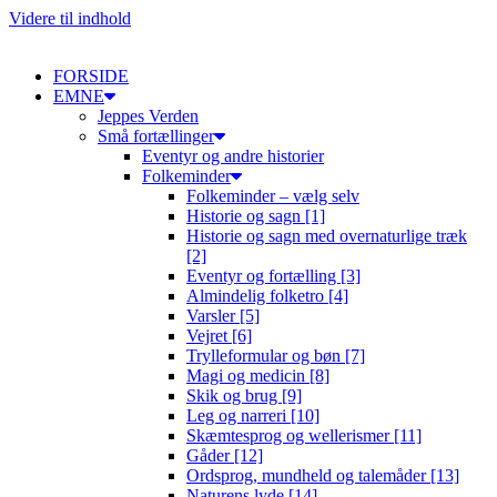
Videre til indhold
FORSIDE
EMNE
Jeppes Verden
Små fortællinger
Eventyr og andre historier
Folkeminder
Folkeminder – vælg selv
Historie og sagn [1]
Historie og sagn med overnaturlige træk
[2]
Eventyr og fortælling [3]
Almindelig folketro [4]
Varsler [5]
Vejret [6]
Trylleformular og bøn [7]
Magi og medicin [8]
Skik og brug [9]
Leg og narreri [10]
Skæmtesprog og wellerismer [11]
Gåder [12]
Ordsprog, mundheld og talemåder [13]
Naturens lyde [14]