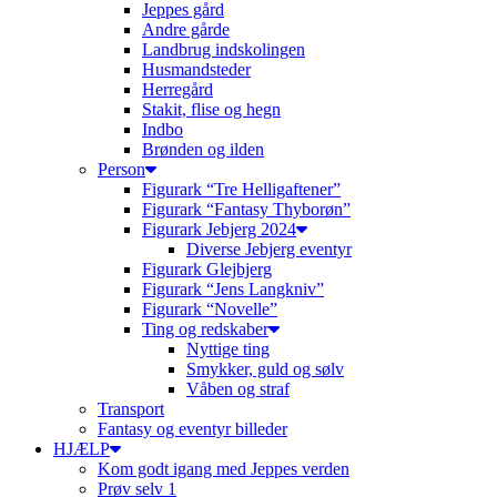
Jeppes gård
Andre gårde
Landbrug indskolingen
Husmandsteder
Herregård
Stakit, flise og hegn
Indbo
Brønden og ilden
Person
Figurark “Tre Helligaftener”
Figurark “Fantasy Thyborøn”
Figurark Jebjerg 2024
Diverse Jebjerg eventyr
Figurark Glejbjerg
Figurark “Jens Langkniv”
Figurark “Novelle”
Ting og redskaber
Nyttige ting
Smykker, guld og sølv
Våben og straf
Transport
Fantasy og eventyr billeder
HJÆLP
Kom godt igang med Jeppes verden
Prøv selv 1