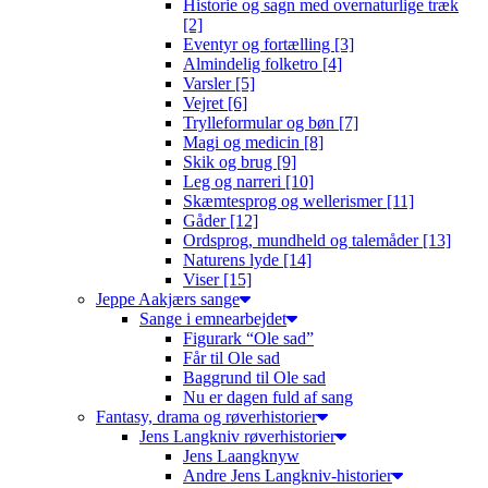
Historie og sagn med overnaturlige træk
[2]
Eventyr og fortælling [3]
Almindelig folketro [4]
Varsler [5]
Vejret [6]
Trylleformular og bøn [7]
Magi og medicin [8]
Skik og brug [9]
Leg og narreri [10]
Skæmtesprog og wellerismer [11]
Gåder [12]
Ordsprog, mundheld og talemåder [13]
Naturens lyde [14]
Viser [15]
Jeppe Aakjærs sange
Sange i emnearbejdet
Figurark “Ole sad”
Får til Ole sad
Baggrund til Ole sad
Nu er dagen fuld af sang
Fantasy, drama og røverhistorier
Jens Langkniv røverhistorier
Jens Laangknyw
Andre Jens Langkniv-historier