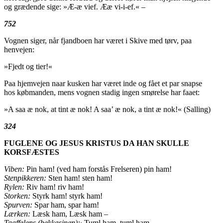
og grædende sige: »Æ-æ vief. Ææ vi-i-ef.« –
752
Vognen siger, når fjandboen har været i Skive med tørv, paa
henvejen:
»Fjedt og tier!«
Paa hjemvejen naar kusken har været inde og fået et par snapse
hos købmanden, mens vognen stadig ingen smørelse har faaet:
»A saa æ nok, at tint æ nok! A saa’ æ nok, a tint æ nok!« (Salling)
324
FUGLENE OG JESUS KRISTUS
DA HAN SKULLE
KORSFÆSTES
Viben:
Pin ham! (ved ham forstås Frelseren) pin ham!
Stenpikkeren:
Sten ham! sten ham!
Rylen:
Riv ham! riv ham!
Storken:
Styrk ham! styrk ham!
Spurven:
Spar ham, spar ham!
Lærken:
Læsk ham, Læsk ham –
Taaffelens (bekkasinen):·
Tuml ham, tuml ham