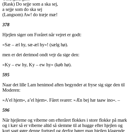
(Rask) Do sejje som a ska sej,
a sejje som do ska sej
(Langsom) Aw! do træje mæ!
378
Hjejlen siger om Foråret når vejret er godt:
»Sæ – æl hy, sæ-æl hy«! (sælg hø).
men er det derimod ondt vejr da sige den:
»Ky – ew hy, Ky – ew hy« (køb hø).
595
Naar det lille Lam henimod aften begynder at fryse sig sige den til
Moderen:
»A’el hjem«, a’el hjem«. Fåret svarer: »Æn bej hæ taaw ino«. –
596
Når hjejlerne og viberne om efteråret flokkes i store flokke på mark
og i kær så er viberne altid så slemme til at hugge efter hjejlen og
kort sagt gøre denne fortræd og derfor hører man hjejlen klagende