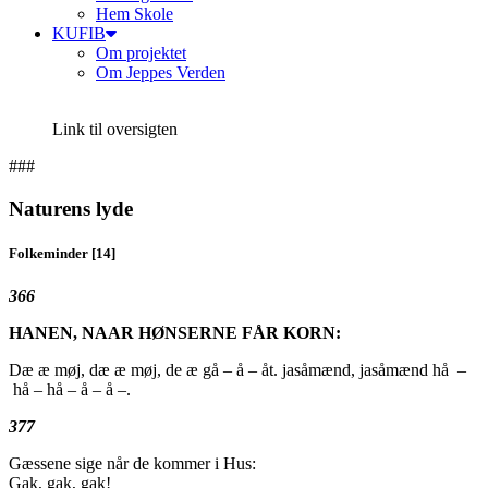
Hem Skole
KUFIB
Om projektet
Om Jeppes Verden
Link til oversigten
###
Naturens lyde
Folkeminder [14]
366
HANEN, NAAR HØNSERNE FÅR KORN:
Dæ æ møj, dæ æ møj, de æ gå – å – åt. jasåmænd, jasåmænd hå –
hå – hå – å – å –.
377
Gæssene sige når de kommer i Hus:
Gak, gak, gak!