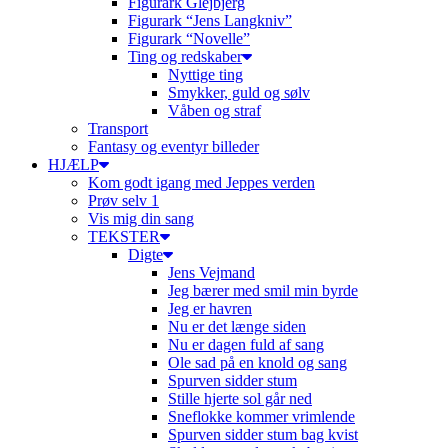
Figurark Glejbjerg
Figurark “Jens Langkniv”
Figurark “Novelle”
Ting og redskaber
Nyttige ting
Smykker, guld og sølv
Våben og straf
Transport
Fantasy og eventyr billeder
HJÆLP
Kom godt igang med Jeppes verden
Prøv selv 1
Vis mig din sang
TEKSTER
Digte
Jens Vejmand
Jeg bærer med smil min byrde
Jeg er havren
Nu er det længe siden
Nu er dagen fuld af sang
Ole sad på en knold og sang
Spurven sidder stum
Stille hjerte sol går ned
Sneflokke kommer vrimlende
Spurven sidder stum bag kvist