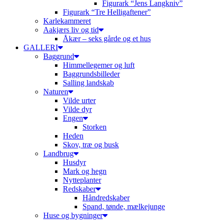
Figurark “Jens Langkniv”
Figurark “Tre Helligaftener”
Karlekammeret
Aakjærs liv og tid
Åkær – seks gårde og et hus
GALLERI
Baggrund
Himmellegemer og luft
Baggrundsbilleder
Salling landskab
Naturen
Vilde urter
Vilde dyr
Engen
Storken
Heden
Skov, træ og busk
Landbrug
Husdyr
Mark og hegn
Nytteplanter
Redskaber
Håndredskaber
Spand, tønde, mælkejunge
Huse og bygninger