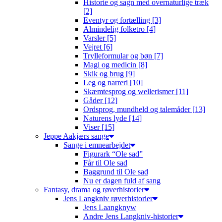
Historie og sagn med overnaturlige træk
[2]
Eventyr og fortælling [3]
Almindelig folketro [4]
Varsler [5]
Vejret [6]
Trylleformular og bøn [7]
Magi og medicin [8]
Skik og brug [9]
Leg og narreri [10]
Skæmtesprog og wellerismer [11]
Gåder [12]
Ordsprog, mundheld og talemåder [13]
Naturens lyde [14]
Viser [15]
Jeppe Aakjærs sange
Sange i emnearbejdet
Figurark “Ole sad”
Får til Ole sad
Baggrund til Ole sad
Nu er dagen fuld af sang
Fantasy, drama og røverhistorier
Jens Langkniv røverhistorier
Jens Laangknyw
Andre Jens Langkniv-historier