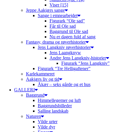
Viser [15]
Jeppe Aakjærs sange
Sange i emnearbejdet
Figurark “Ole sad”
Får til Ole sad
Baggrund til Ole sad
Nu er dagen fuld af sang
Fantasy, drama og røverhistorier
Jens Langkniv røverhistorier
Jens Laangknyw
Andre Jens Langkniv-historier
Figurark “Jens Langkniv”
Figurark “Tre Helligaftener”
Karlekammeret
Aakjærs liv og tid
Åkær – seks gårde og et hus
GALLERI
Baggrund
Himmellegemer og luft
Baggrundsbilleder
Salling landskab
Naturen
Vilde urter
Vilde dyr