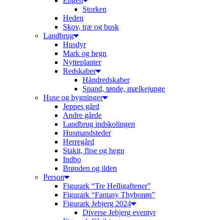
Engen
Storken
Heden
Skov, træ og busk
Landbrug
Husdyr
Mark og hegn
Nytteplanter
Redskaber
Håndredskaber
Spand, tønde, mælkejunge
Huse og bygninger
Jeppes gård
Andre gårde
Landbrug indskolingen
Husmandsteder
Herregård
Stakit, flise og hegn
Indbo
Brønden og ilden
Person
Figurark “Tre Helligaftener”
Figurark “Fantasy Thyborøn”
Figurark Jebjerg 2024
Diverse Jebjerg eventyr