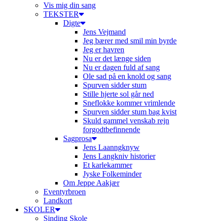
Vis mig din sang
TEKSTER
Digte
Jens Vejmand
Jeg bærer med smil min byrde
Jeg er havren
Nu er det længe siden
Nu er dagen fuld af sang
Ole sad på en knold og sang
Spurven sidder stum
Stille hjerte sol går ned
Sneflokke kommer vrimlende
Spurven sidder stum bag kvist
Skuld gammel venskab rejn
forgodtbefinnende
Sagprosa
Jens Laanngknyw
Jens Langkniv historier
Et karlekammer
Jyske Folkeminder
Om Jeppe Aakjær
Eventyrbroen
Landkort
SKOLER
Sinding Skole