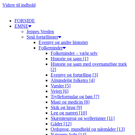
Videre til indhold
FORSIDE
EMNE
Jeppes Verden
Små fortællinger
Eventyr og andre historier
Folkeminder
Folkeminder – vælg selv
Historie og sagn [1]
Historie og sagn med overnaturlige træk
[2]
Eventyr og fortælling [3]
Almindelig folketro [4]
Varsler [5]
Vejret [6]
Trylleformular og bøn [7]
Magi og medicin [8]
Skik og brug [9]
Leg og narreri [10]
Skæmtesprog og wellerismer [11]
Gåder [12]
Ordsprog, mundheld og talemåder [13]
Naturens lyde [14]