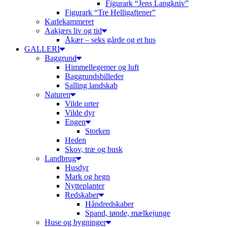
Figurark “Jens Langkniv”
Figurark “Tre Helligaftener”
Karlekammeret
Aakjærs liv og tid
Åkær – seks gårde og et hus
GALLERI
Baggrund
Himmellegemer og luft
Baggrundsbilleder
Salling landskab
Naturen
Vilde urter
Vilde dyr
Engen
Storken
Heden
Skov, træ og busk
Landbrug
Husdyr
Mark og hegn
Nytteplanter
Redskaber
Håndredskaber
Spand, tønde, mælkejunge
Huse og bygninger