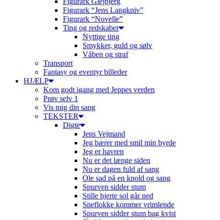
Figurark Glejbjerg
Figurark “Jens Langkniv”
Figurark “Novelle”
Ting og redskaber
Nyttige ting
Smykker, guld og sølv
Våben og straf
Transport
Fantasy og eventyr billeder
HJÆLP
Kom godt igang med Jeppes verden
Prøv selv 1
Vis mig din sang
TEKSTER
Digte
Jens Vejmand
Jeg bærer med smil min byrde
Jeg er havren
Nu er det længe siden
Nu er dagen fuld af sang
Ole sad på en knold og sang
Spurven sidder stum
Stille hjerte sol går ned
Sneflokke kommer vrimlende
Spurven sidder stum bag kvist