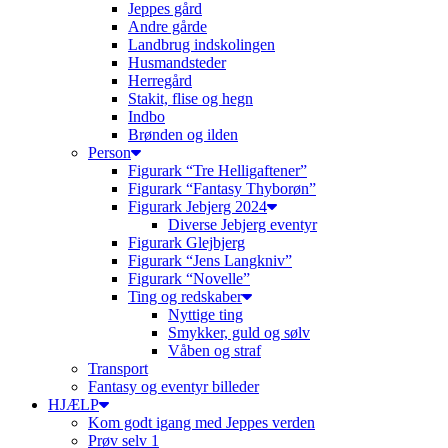
Jeppes gård
Andre gårde
Landbrug indskolingen
Husmandsteder
Herregård
Stakit, flise og hegn
Indbo
Brønden og ilden
Person
Figurark “Tre Helligaftener”
Figurark “Fantasy Thyborøn”
Figurark Jebjerg 2024
Diverse Jebjerg eventyr
Figurark Glejbjerg
Figurark “Jens Langkniv”
Figurark “Novelle”
Ting og redskaber
Nyttige ting
Smykker, guld og sølv
Våben og straf
Transport
Fantasy og eventyr billeder
HJÆLP
Kom godt igang med Jeppes verden
Prøv selv 1