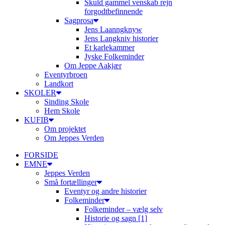
Skuld gammel venskab rejn
forgodtbefinnende
Sagprosa
Jens Laanngknyw
Jens Langkniv historier
Et karlekammer
Jyske Folkeminder
Om Jeppe Aakjær
Eventyrbroen
Landkort
SKOLER
Sinding Skole
Hem Skole
KUFIB
Om projektet
Om Jeppes Verden
FORSIDE
EMNE
Jeppes Verden
Små fortællinger
Eventyr og andre historier
Folkeminder
Folkeminder – vælg selv
Historie og sagn [1]