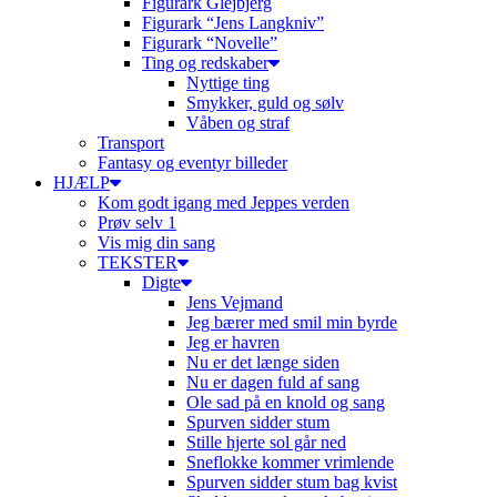
Figurark Glejbjerg
Figurark “Jens Langkniv”
Figurark “Novelle”
Ting og redskaber
Nyttige ting
Smykker, guld og sølv
Våben og straf
Transport
Fantasy og eventyr billeder
HJÆLP
Kom godt igang med Jeppes verden
Prøv selv 1
Vis mig din sang
TEKSTER
Digte
Jens Vejmand
Jeg bærer med smil min byrde
Jeg er havren
Nu er det længe siden
Nu er dagen fuld af sang
Ole sad på en knold og sang
Spurven sidder stum
Stille hjerte sol går ned
Sneflokke kommer vrimlende
Spurven sidder stum bag kvist