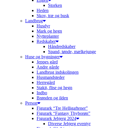
Engen
Storken
Heden
Skov, træ og busk
Landbrug
Husdyr
Mark og hegn
Nytteplanter
Redskaber
Håndredskaber
Spand, tønde, mælkejunge
Huse og bygninger
Jeppes gård
Andre gårde
Landbrug indskolingen
Husmandsteder
Herregård
Stakit, flise og hegn
Indbo
Brønden og ilden
Person
Figurark “Tre Helligaftener”
Figurark “Fantasy Thyborøn”
Figurark Jebjerg 2024
Diverse Jebjerg eventyr