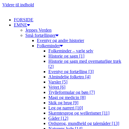
Videre til indhold
FORSIDE
EMNE
Jeppes Verden
Små fortællinger
Eventyr og andre historier
Folkeminder
Folkeminder – vælg selv
Historie og sagn [1]
Historie og sagn med overnaturlige træk
[2]
Eventyr og fortælling [3]
Almindelig folketro [4]
Varsler [5]
Vejret [6]
Trylleformular og bøn [7]
Magi og medicin [8]
Skik og brug [9]
Leg og narreri [10]
Skæmtesprog og wellerismer [11]
Gåder [12]
Ordsprog, mundheld og talemåder [13]
Naturens lyde [14]