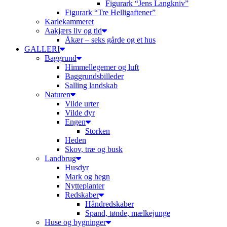
Figurark “Jens Langkniv”
Figurark “Tre Helligaftener”
Karlekammeret
Aakjærs liv og tid
Åkær – seks gårde og et hus
GALLERI
Baggrund
Himmellegemer og luft
Baggrundsbilleder
Salling landskab
Naturen
Vilde urter
Vilde dyr
Engen
Storken
Heden
Skov, træ og busk
Landbrug
Husdyr
Mark og hegn
Nytteplanter
Redskaber
Håndredskaber
Spand, tønde, mælkejunge
Huse og bygninger