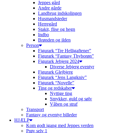
Jeppes gård
Andre gårde
Landbrug indskolingen
Husmandsteder
Herregård
Stakit, flise og hegn
Indbo
Brønden og ilden
Person
Figurark “Tre Helligaftener”
Figurark “Fantasy Thyborøn”
Figurark Jebjerg 2024
Diverse Jebjerg eventyr
Figurark Glejbjerg
Figurark “Jens Langkniv”
Figurark “Novelle”
Ting og redskaber
Nyttige ting
Smykker, guld og sølv
Våben og straf
Transport
Fantasy og eventyr billeder
HJÆLP
Kom godt igang med Jeppes verden
Prøv selv 1