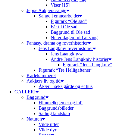
Viser [15]
Jeppe Aakjærs sange
Sange i emnearbejdet
Figurark “Ole sad”
Får til Ole sad
Baggrund til Ole sad
Nu er dagen fuld af sang
Fantasy, drama og røverhistorier
Jens Langkniv røverhistorier
Jens Laangknyw
Andre Jens Langkniv-historier
Figurark “Jens Langkniv”
Figurark “Tre Helligaftener”
Karlekammeret
Aakjærs liv og tid
Åkær – seks gårde og et hus
GALLERI
Baggrund
Himmellegemer og luft
Baggrundsbilleder
Salling landskab
Naturen
Vilde urter
Vilde dyr