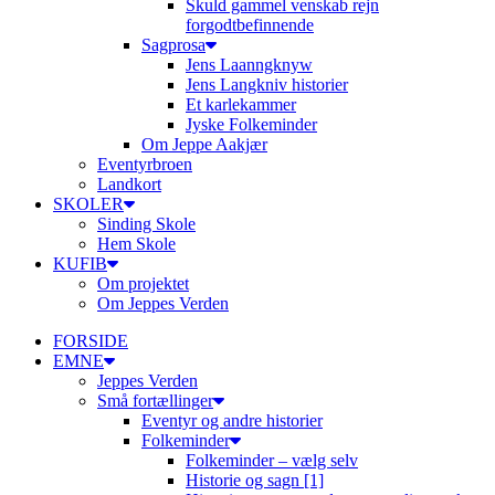
Skuld gammel venskab rejn
forgodtbefinnende
Sagprosa
Jens Laanngknyw
Jens Langkniv historier
Et karlekammer
Jyske Folkeminder
Om Jeppe Aakjær
Eventyrbroen
Landkort
SKOLER
Sinding Skole
Hem Skole
KUFIB
Om projektet
Om Jeppes Verden
FORSIDE
EMNE
Jeppes Verden
Små fortællinger
Eventyr og andre historier
Folkeminder
Folkeminder – vælg selv
Historie og sagn [1]