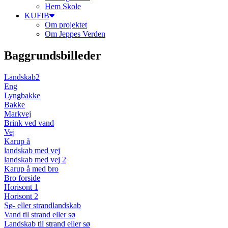
Hem Skole
KUFIB
Om projektet
Om Jeppes Verden
Baggrundsbilleder
Landskab2
Eng
Lyngbakke
Bakke
Markvej
Brink ved vand
Vej
Karup å
landskab med vej
landskab med vej 2
Karup å med bro
Bro forside
Horisont 1
Horisont 2
Sø- eller strandlandskab
Vand til strand eller sø
Landskab til strand eller sø