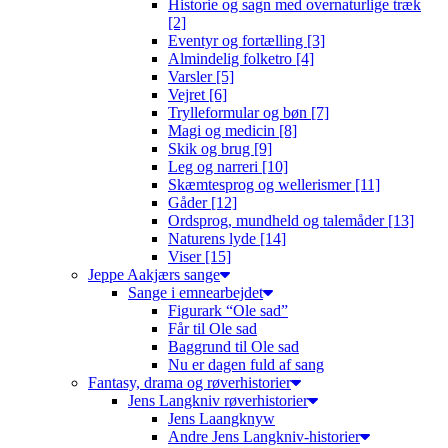
Historie og sagn med overnaturlige træk
[2]
Eventyr og fortælling [3]
Almindelig folketro [4]
Varsler [5]
Vejret [6]
Trylleformular og bøn [7]
Magi og medicin [8]
Skik og brug [9]
Leg og narreri [10]
Skæmtesprog og wellerismer [11]
Gåder [12]
Ordsprog, mundheld og talemåder [13]
Naturens lyde [14]
Viser [15]
Jeppe Aakjærs sange
Sange i emnearbejdet
Figurark “Ole sad”
Får til Ole sad
Baggrund til Ole sad
Nu er dagen fuld af sang
Fantasy, drama og røverhistorier
Jens Langkniv røverhistorier
Jens Laangknyw
Andre Jens Langkniv-historier