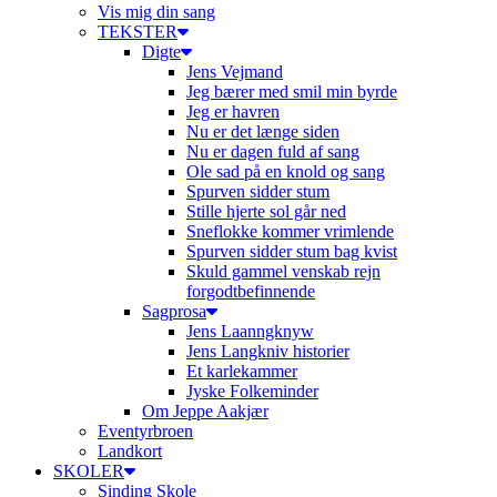
Vis mig din sang
TEKSTER
Digte
Jens Vejmand
Jeg bærer med smil min byrde
Jeg er havren
Nu er det længe siden
Nu er dagen fuld af sang
Ole sad på en knold og sang
Spurven sidder stum
Stille hjerte sol går ned
Sneflokke kommer vrimlende
Spurven sidder stum bag kvist
Skuld gammel venskab rejn
forgodtbefinnende
Sagprosa
Jens Laanngknyw
Jens Langkniv historier
Et karlekammer
Jyske Folkeminder
Om Jeppe Aakjær
Eventyrbroen
Landkort
SKOLER
Sinding Skole