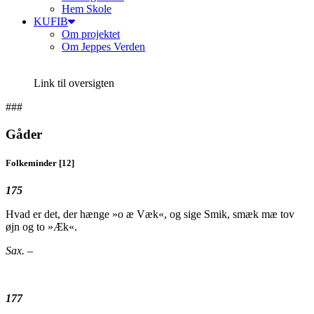
Hem Skole
KUFIB
Om projektet
Om Jeppes Verden
Link til oversigten
###
Gåder
Folkeminder [12]
175
Hvad er det, der hænge »o æ Væk«, og sige Smik, smæk mæ tov
øjn og to »Æk«.
Sax. –
177