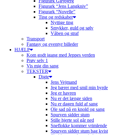
Figurark Glejbjerg
Figurark “Jens Langkniv”
Figurark “Novelle”
Ting og redskaber
Nyttige ting
Smykker, guld og sølv
Våben og straf
Transport
Fantasy og eventyr billeder
HJÆLP
Kom godt igang med Jeppes verden
Prøv selv 1
Vis mig din sang
TEKSTER
Digte
Jens Vejmand
Jeg bærer med smil min byrde
Jeg er havren
Nu er det længe siden
Nu er dagen fuld af sang
Ole sad på en knold og sang
Spurven sidder stum
Stille hjerte sol går ned
Sneflokke kommer vrimlende
Spurven sidder stum bag kvist