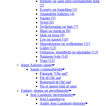
Historie og sagn med overnaturlige træk
[2]
Eventyr og fortælling [3]
Almindelig folketro [4]
Varsler [5]
Vejret [6]
Trylleformular og bøn [7]
Magi og medicin [8]
Skik og brug [9]
Leg og narreri [10]
Skæmtesprog og wellerismer [11]
Gåder [12]
Ordsprog, mundheld og talemåder [13]
Naturens lyde [14]
Viser [15]
Jeppe Aakjærs sange
Sange i emnearbejdet
Figurark “Ole sad”
Får til Ole sad
Baggrund til Ole sad
Nu er dagen fuld af sang
Fantasy, drama og røverhistorier
Jens Langkniv røverhistorier
Jens Laangknyw
Andre Jens Langkniv-historier