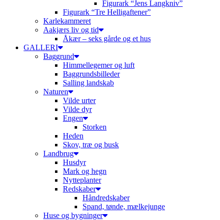
Figurark “Jens Langkniv”
Figurark “Tre Helligaftener”
Karlekammeret
Aakjærs liv og tid
Åkær – seks gårde og et hus
GALLERI
Baggrund
Himmellegemer og luft
Baggrundsbilleder
Salling landskab
Naturen
Vilde urter
Vilde dyr
Engen
Storken
Heden
Skov, træ og busk
Landbrug
Husdyr
Mark og hegn
Nytteplanter
Redskaber
Håndredskaber
Spand, tønde, mælkejunge
Huse og bygninger