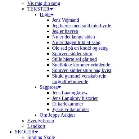
Vis mig din sang
TEKSTER
Digte
Jens Vejmand
Jeg bærer med smil min byrde
Jeg er havren
Nu er det længe siden
Nu er dagen fuld af sang
Ole sad på en knold og sang
Spurven sidder stum
Stille hjerte sol går ned
Sneflokke kommer vrimlende
Spurven sidder stum bag kvist
Skuld gammel venskab rejn
forgodtbefinnende
Sagprosa
Jens Laanngknyw
Jens Langkniv historier
Et karlekammer
Jyske Folkeminder
Om Jeppe Aakjær
Eventyrbroen
Landkort
SKOLER
Sinding Skole