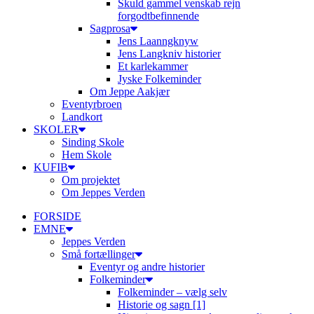
Skuld gammel venskab rejn
forgodtbefinnende
Sagprosa
Jens Laanngknyw
Jens Langkniv historier
Et karlekammer
Jyske Folkeminder
Om Jeppe Aakjær
Eventyrbroen
Landkort
SKOLER
Sinding Skole
Hem Skole
KUFIB
Om projektet
Om Jeppes Verden
FORSIDE
EMNE
Jeppes Verden
Små fortællinger
Eventyr og andre historier
Folkeminder
Folkeminder – vælg selv
Historie og sagn [1]