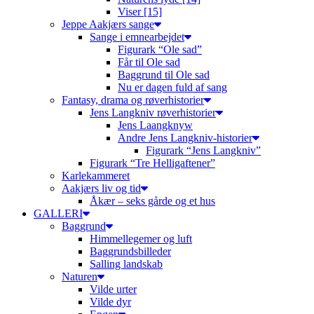
Viser [15]
Jeppe Aakjærs sange
Sange i emnearbejdet
Figurark “Ole sad”
Får til Ole sad
Baggrund til Ole sad
Nu er dagen fuld af sang
Fantasy, drama og røverhistorier
Jens Langkniv røverhistorier
Jens Laangknyw
Andre Jens Langkniv-historier
Figurark “Jens Langkniv”
Figurark “Tre Helligaftener”
Karlekammeret
Aakjærs liv og tid
Åkær – seks gårde og et hus
GALLERI
Baggrund
Himmellegemer og luft
Baggrundsbilleder
Salling landskab
Naturen
Vilde urter
Vilde dyr