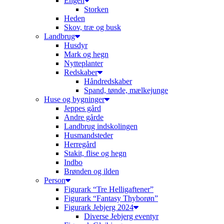
Engen
Storken
Heden
Skov, træ og busk
Landbrug
Husdyr
Mark og hegn
Nytteplanter
Redskaber
Håndredskaber
Spand, tønde, mælkejunge
Huse og bygninger
Jeppes gård
Andre gårde
Landbrug indskolingen
Husmandsteder
Herregård
Stakit, flise og hegn
Indbo
Brønden og ilden
Person
Figurark “Tre Helligaftener”
Figurark “Fantasy Thyborøn”
Figurark Jebjerg 2024
Diverse Jebjerg eventyr