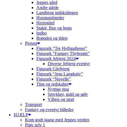
Jeppes gård
Andre gårde
Landbrug indskolingen
Husmandsteder
Herregård
Stakit, flise og hegn
Indbo
Brønden og ilden
Person
Figurark “Tre Helligaftener”
Figurark “Fantasy Thyborøn”
Figurark Jebjerg 2024
Diverse Jebjerg eventyr
Figurark Glejbjerg
Figurark “Jens Langkniv”
Figurark “Novelle”
Ting og redskaber
Nyttige ting
Smykker, guld og sølv
Våben og straf
Transport
Fantasy og eventyr billeder
HJÆLP
Kom godt igang med Jeppes verden
Prøv selv 1